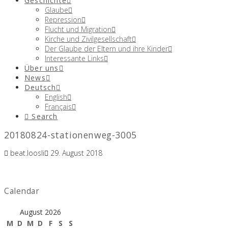
Geschichte
Glaube
Repression
Flucht und Migration
Kirche und Zivilgesellschaft
Der Glaube der Eltern und ihre Kinder
Interessante Links
Über uns
News
Deutsch
English
Français
Search
20180824-stationenweg-3005
beat.loosli
29. August 2018
Calendar
August 2026
M
D
M
D
F
S
S