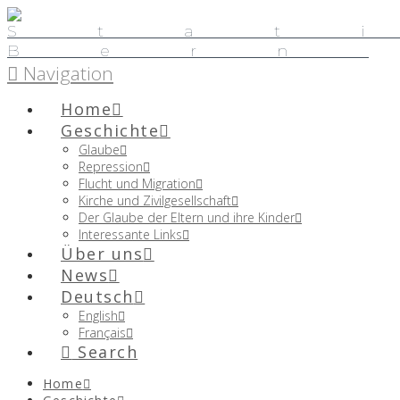
Navigation
Home
Geschichte
Glaube
Repression
Flucht und Migration
Kirche und Zivilgesellschaft
Der Glaube der Eltern und ihre Kinder
Interessante Links
Über uns
News
Deutsch
English
Français
Search
Home